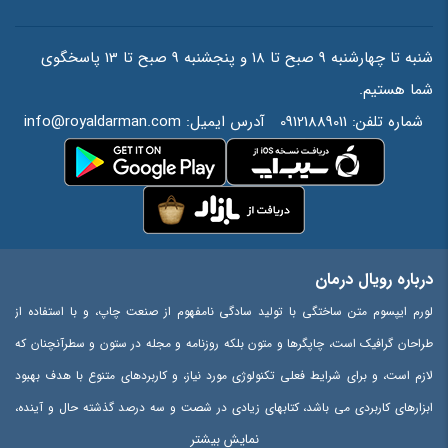
شنبه تا چهارشنبه 9 صبح تا 18 و پنجشنبه 9 صبح تا 13 پاسخگوی
شما هستیم.
شماره تلفن:
09121889011
آدرس ایمیل:
info@royaldarman.com
درباره رویال درمان
لورم ایپسوم متن ساختگی با تولید سادگی نامفهوم از صنعت چاپ، و با استفاده از
طراحان گرافیک است، چاپگرها و متون بلکه روزنامه و مجله در ستون و سطرآنچنان که
لازم است، و برای شرایط فعلی تکنولوژی مورد نیاز، و کاربردهای متنوع با هدف بهبود
ابزارهای کاربردی می باشد، کتابهای زیادی در شصت و سه درصد گذشته حال و آینده،
نمایش بیشتر
شناخت فراوان جامعه و متخصصان را می طلبد، تا با نرم افزارها شناخت بیشتری را