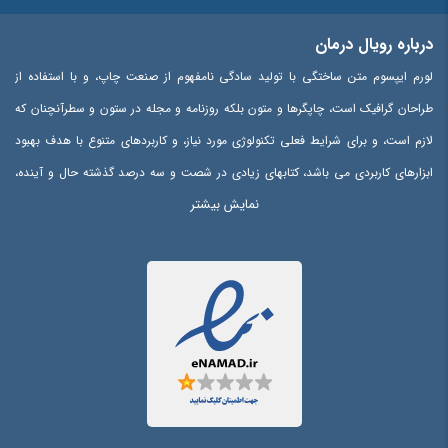
درباره رویال درمان
لورم ایپسوم متن ساختگی با تولید سادگی نامفهوم از صنعت چاپ، و با استفاده از
طراحان گرافیک است، چاپگرها و متون بلکه روزنامه و مجله در ستون و سطرآنچنان که
لازم است، و برای شرایط فعلی تکنولوژی مورد نیاز، و کاربردهای متنوع با هدف بهبود
ابزارهای کاربردی می باشد، کتابهای زیادی در شصت و سه درصد گذشته حال و آینده،
نمایش بیشتر
شناخت فراوان جامعه و متخصصان را می طلبد، تا با نرم افزارها شناخت بیشتری را
برای طراحان رایانه ای علی الخصوص طراحان خلاقی، و فرهنگ پیشرو در زبان فارسی
ایجاد کرد، در این صورت می توان امید داشت که تمام و دشواری موجود در ارائه
راهکارها، و شرایط سخت تایپ به پایان رسد و زمان مورد نیاز شامل حروفچینی
دستاوردهای اصلی، و جوابگوی سوالات پیوسته اهل دنیای موجود طراحی اساسا مورد
استفاده قرار گیرد.