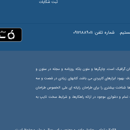
ثبت شکایات
شماره تلفن:
09121889011
ان گرافیک است، چاپگرها و متون بلکه روزنامه و مجله در ستون و
هدف بهبود ابزارهای کاربردی می باشد، کتابهای زیادی در شصت و سه
رها شناخت بیشتری را برای طراحان رایانه ای علی الخصوص طراحان
تمام و دشواری موجود در ارائه راهکارها، و شرایط سخت تایپ به
اهل دنیای موجود طراحی اساسا مورد استفاده قرار گیرد.
2026 - تمامی حقوق مادی و معنوی برای رویال درمان محفوظ است.