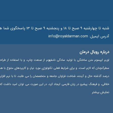
شنبه تا چهارشنبه 9 صبح تا 18 و پنجشنبه 9 صبح تا 13 پاسخگوی شما هستیم.
آدرس ایمیل:
info@royaldarman.com
درباره رویال درمان
لورم ایپسوم متن ساختگی با تولید سادگی نامفهوم از صنعت چاپ، و با استفاده از طراح
سطرآنچنان که لازم است، و برای شرایط فعلی تکنولوژی مورد نیاز، و کاربردهای متنوع با 
درصد گذشته حال و آینده، شناخت فراوان جامعه و متخصصان را می طلبد، تا با نرم افزا
خلاقی، و فرهنگ پیشرو در زبان فارسی ایجاد کرد، در این صورت می توان امید داشت که 
نمایش بیشتر
پایان رسد و زمان مورد نیاز شامل حروفچینی دستاوردهای اصلی، و جوابگوی سوالات پیوسته 