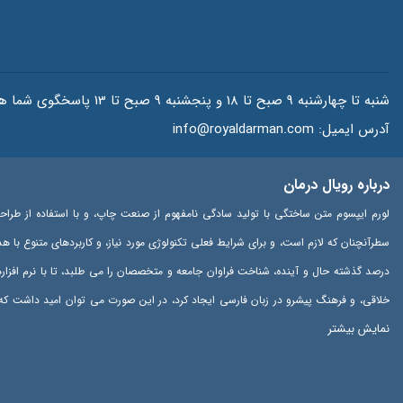
شنبه تا چهارشنبه 9 صبح تا 18 و پنجشنبه 9 صبح تا 13 پاسخگوی شما هستیم.
آدرس ایمیل:
info@royaldarman.com
درباره رویال درمان
لورم ایپسوم متن ساختگی با تولید سادگی نامفهوم از صنعت چاپ، و با استفاده از طراح
سطرآنچنان که لازم است، و برای شرایط فعلی تکنولوژی مورد نیاز، و کاربردهای متنوع با 
درصد گذشته حال و آینده، شناخت فراوان جامعه و متخصصان را می طلبد، تا با نرم افزا
خلاقی، و فرهنگ پیشرو در زبان فارسی ایجاد کرد، در این صورت می توان امید داشت که 
نمایش بیشتر
پایان رسد و زمان مورد نیاز شامل حروفچینی دستاوردهای اصلی، و جوابگوی سوالات پیوسته 