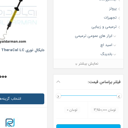
پروتز
تجهیزات
ترمیمی و زیبایی
ابزار های عمومی ترمیمی
اسید اچ
دایکال نوری Bisco TheraCal LC
باندینگ
بلیچینگ
نمایش بیشتر
ژل تشخیص پوسیدگی
۰۰۰
عکسبرداری
فیلتر براساس قیمت:
فرز تیشو تریمر
انتخاب گزینه‌ها
کامپوزیت
گلاس آینومر ترمیمی
3,950,000 تومان
0 تومان
گلاس و لاینر
نوار ماتریکس