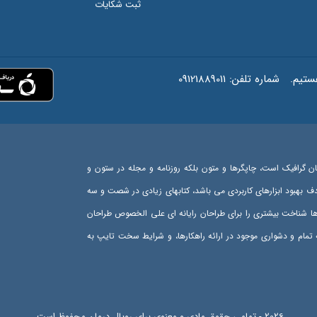
ثبت شکایات
شماره تلفن:
09121889011
ان گرافیک است، چاپگرها و متون بلکه روزنامه و مجله در ستون و
هدف بهبود ابزارهای کاربردی می باشد، کتابهای زیادی در شصت و سه
رها شناخت بیشتری را برای طراحان رایانه ای علی الخصوص طراحان
تمام و دشواری موجود در ارائه راهکارها، و شرایط سخت تایپ به
اهل دنیای موجود طراحی اساسا مورد استفاده قرار گیرد.
2026 - تمامی حقوق مادی و معنوی برای رویال درمان محفوظ است.