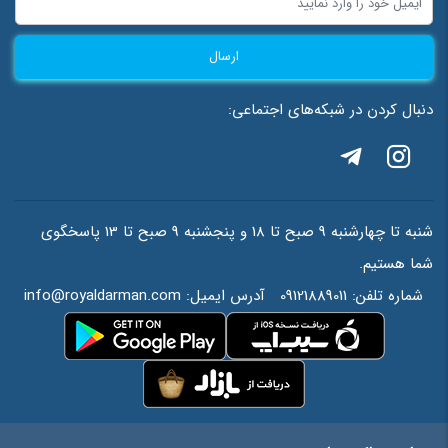
ذخیره نام، ایمیل و وبسایت من در مرورگر برای زمانی که دوباره دیدگاهی
ارسال
می‌نویسم.
دنبال کردن در شبکه‌های اجتماعی:
احراز هویت
*
=
6
+
3
شنبه تا چهارشنبه 9 صبح تا 18 و پنجشنبه 9 صبح تا 13 پاسخگوی
شما هستیم.
شماره تلفن:
09121889011
آدرس ایمیل:
info@royaldarman.com