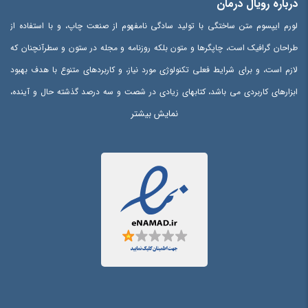
درباره رویال درمان
لورم ایپسوم متن ساختگی با تولید سادگی نامفهوم از صنعت چاپ، و با استفاده از
طراحان گرافیک است، چاپگرها و متون بلکه روزنامه و مجله در ستون و سطرآنچنان که
لازم است، و برای شرایط فعلی تکنولوژی مورد نیاز، و کاربردهای متنوع با هدف بهبود
ابزارهای کاربردی می باشد، کتابهای زیادی در شصت و سه درصد گذشته حال و آینده،
نمایش بیشتر
شناخت فراوان جامعه و متخصصان را می طلبد، تا با نرم افزارها شناخت بیشتری را
برای طراحان رایانه ای علی الخصوص طراحان خلاقی، و فرهنگ پیشرو در زبان فارسی
ایجاد کرد، در این صورت می توان امید داشت که تمام و دشواری موجود در ارائه
راهکارها، و شرایط سخت تایپ به پایان رسد و زمان مورد نیاز شامل حروفچینی
دستاوردهای اصلی، و جوابگوی سوالات پیوسته اهل دنیای موجود طراحی اساسا مورد
استفاده قرار گیرد.