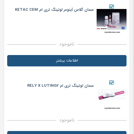
سمان گلاس آینومر لوتینگ تری ام KETAC CEM
ناموجود
اطلاعات بیشتر
سمان لوتینگ تری ام RELY X LUTING2
ناموجود