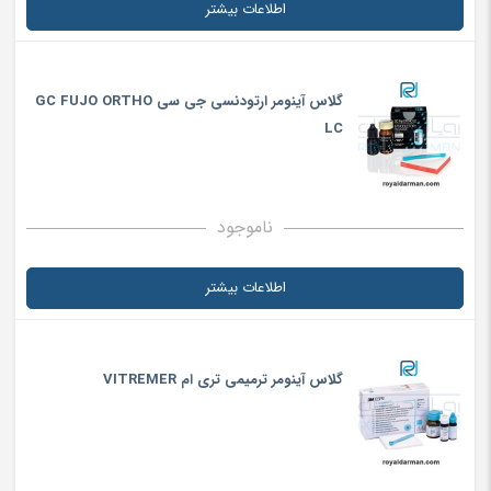
اطلاعات بیشتر
گلاس آینومر ارتودنسی جی سی GC FUJO ORTHO
LC
ناموجود
اطلاعات بیشتر
گلاس آینومر ترمیمی تری ام VITREMER