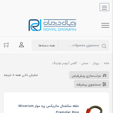
ورود به حسا
خانه
/
پروتز
/
سمان
/
گلاس آینومر لوتینگ
نمایش دادن همه 8 نتیجه
مرتب‌سازی پیش‌فرض
جستجوی پیشرفته
حلقه سکشنال ماتریکس پره مولر Micerium
Premolar Ring