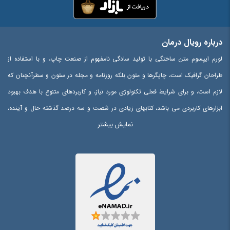
درباره رویال درمان
لورم ایپسوم متن ساختگی با تولید سادگی نامفهوم از صنعت چاپ، و با استفاده از
طراحان گرافیک است، چاپگرها و متون بلکه روزنامه و مجله در ستون و سطرآنچنان که
لازم است، و برای شرایط فعلی تکنولوژی مورد نیاز، و کاربردهای متنوع با هدف بهبود
ابزارهای کاربردی می باشد، کتابهای زیادی در شصت و سه درصد گذشته حال و آینده،
نمایش بیشتر
شناخت فراوان جامعه و متخصصان را می طلبد، تا با نرم افزارها شناخت بیشتری را
برای طراحان رایانه ای علی الخصوص طراحان خلاقی، و فرهنگ پیشرو در زبان فارسی
ایجاد کرد، در این صورت می توان امید داشت که تمام و دشواری موجود در ارائه
راهکارها، و شرایط سخت تایپ به پایان رسد و زمان مورد نیاز شامل حروفچینی
دستاوردهای اصلی، و جوابگوی سوالات پیوسته اهل دنیای موجود طراحی اساسا مورد
استفاده قرار گیرد.