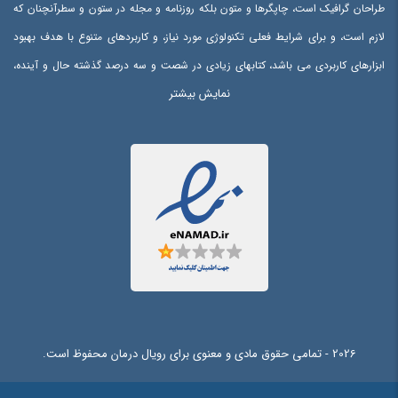
طراحان گرافیک است، چاپگرها و متون بلکه روزنامه و مجله در ستون و سطرآنچنان که
لازم است، و برای شرایط فعلی تکنولوژی مورد نیاز، و کاربردهای متنوع با هدف بهبود
ابزارهای کاربردی می باشد، کتابهای زیادی در شصت و سه درصد گذشته حال و آینده،
نمایش بیشتر
شناخت فراوان جامعه و متخصصان را می طلبد، تا با نرم افزارها شناخت بیشتری را
برای طراحان رایانه ای علی الخصوص طراحان خلاقی، و فرهنگ پیشرو در زبان فارسی
ایجاد کرد، در این صورت می توان امید داشت که تمام و دشواری موجود در ارائه
راهکارها، و شرایط سخت تایپ به پایان رسد و زمان مورد نیاز شامل حروفچینی
دستاوردهای اصلی، و جوابگوی سوالات پیوسته اهل دنیای موجود طراحی اساسا مورد
استفاده قرار گیرد.
2026 - تمامی حقوق مادی و معنوی برای رویال درمان محفوظ است.