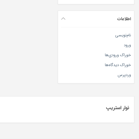
فرز تیشو تریمر
اطلاعات
کامپوزیت
گلاس آینومر ترمیمی
نام‌نویسی
گلاس و لاینر
ورود
نوار ماتریکس
خوراک ورودی‌ها
سایر محصولات
خوراک دیدگاه‌ها
مواد و ابزار های عمومی دندانپزشکی
وردپرس
نوار استریپ