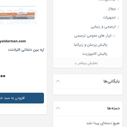
پروتز
تجهیزات
ترمیمی و زیبایی
ابزار های عمومی ترمیمی
پالیش پرسلن و زیرکنیا
اره بین دندانی الترادنت
پالیش کامپوزیت
فینیشینگ و پالیشینگ
نمایش بیشتر
نوار استریپ
۰۰۰
نوار فایبر
بایگانی‌ها
اسید اچ
افزودن به سبد خر
باندینگ
دسته‌ها
بلیچینگ
ژل تشخیص پوسیدگی
هیچ دسته‌ای پیدا نشد
عکسبرداری