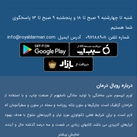
شنبه تا چهارشنبه 9 صبح تا 18 و پنجشنبه 9 صبح تا 13 پاسخگوی
شما هستیم.
شماره تلفن:
09121889011
آدرس ایمیل:
info@royaldarman.com
درباره رویال درمان
لورم ایپسوم متن ساختگی با تولید سادگی نامفهوم از صنعت چاپ، و با استفاده از
طراحان گرافیک است، چاپگرها و متون بلکه روزنامه و مجله در ستون و سطرآنچنان که
لازم است، و برای شرایط فعلی تکنولوژی مورد نیاز، و کاربردهای متنوع با هدف بهبود
ابزارهای کاربردی می باشد، کتابهای زیادی در شصت و سه درصد گذشته حال و آینده،
نمایش بیشتر
شناخت فراوان جامعه و متخصصان را می طلبد، تا با نرم افزارها شناخت بیشتری را