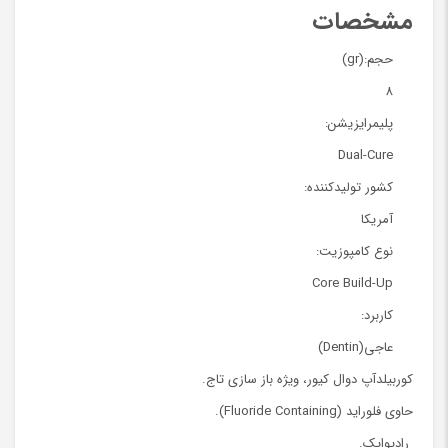
CORE-
مشخصات
FLO
حجم:(gr)
DC
8
عدد
پلیمرایزیشن:
Dual-Cure
کشور تولیدکننده:
آمریکا
نوع کامپوزیت:
Core Build-Up
کاربرد:
عاجی(Dentin)
کوربیلدآپ دوال کیور، ویژه باز سازی تاج.
حاوی فلوراید (Fluoride Containing).
رادیواپک.