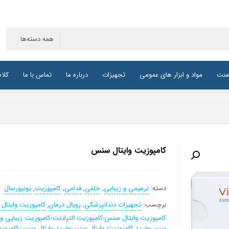
منت
مواد و ابزار های عمومی
تجهیزات
درباره ما
تماس با ما
کلا
کامپوزیت وایتال سنس
دسته:
ترمیمی و زیبایی
,
خلفی
,
قدامی
,
کامپوزیت
,
یونیورسال
برچسب:
تجهیزات دندانپزشکی
,
رویال درمان
,
کامپوزیت وایتال
کامپوزیت وایتال سنس-کامپوزیت الترادنت-کامپوزیت زیبایی وا
سنس-خرید کامپوزیت وایتال سنس-خرید وایتال سنس-کامپوز