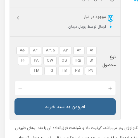
موجود در انبار
ارسال توسط رویال درمان
A5
A4
A3.5
A3
A2
A1
نوع
PF
PA
OW
OS
IRB
B1
محصول
TM
TG
TB
PS
PN
کامپوزیت
وایتال
سنس
افزودن به سبد خرید
عدد
‌ترين تكنولوژي روز مي‌باشد، كيفيت بالا و شباهت فوق‌العاده آن با دندان‌هاي طبيعي
تقيم ايده‌آل ساخته است، همچنين استحكام بي‌نظير، آن‌را به عنوان گزينه‌اي