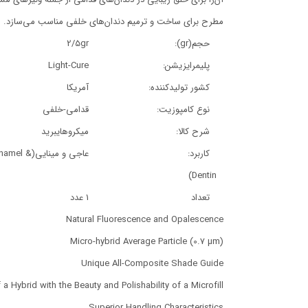
مطرح براي ساخت و ترميم دندان‌هاي خلفي مناسب مي‌سازد.
حجم(gr):
2/5gr
پلیمرایزیشن:
Light-Cure
کشور تولیدکننده:
آمریکا
نوع کامپوزیت:
قدامی-خلفی
شرح کالا:
میکروهایبرید
کاربرد:
عاجی و مینایی(namel
Dentin)
تعداد
1 عدد
Natural Fluorescence and Opalescence
Micro-hybrid Average Particle (0.7 µm)
Unique All-Composite Shade Guide
 Hybrid with the Beauty and Polishability of a Microfill
Superior Handling Characteristics