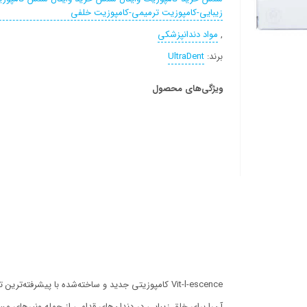
زیبایی-کامپوزیت ترمیمی-کامپوزیت خلفی
,
مواد دندانپزشکی
برند:
UltraDent
ویژگی‌های محصول
Vit-l-escence كامپوزيتي جديد و ساخته‌شده با پيشرفته
آن‌را براي خلق زيبايي در دندان‌هاي قدامي از جمله ونيرهاي مس