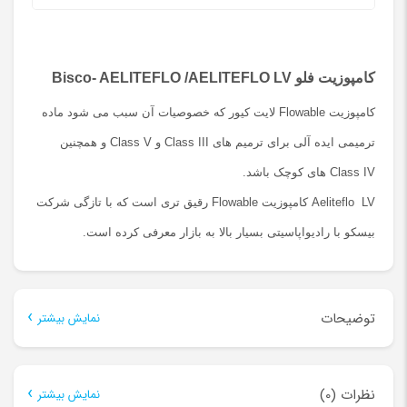
فلو
Bisco-
ITEFLO
کامپوزیت فلو Bisco- AELITEFLO /AELITEFLO LV
ITEFLO
کامپوزیت Flowable لایت کیور که خصوصیات آن سبب می شود ماده
LV
ترمیمی ایده آلی برای ترمیم های Class III و Class V و همچنین
عدد
Class IV های کوچک باشد.
Aeliteflo LV کامپوزیت Flowable رقیق تری است که با تازگی شرکت
بیسکو با رادیواپاسیتی بسیار بالا به بازار معرفی کرده است.
توضیحات
نمایش بیشتر
توضیحات
نظرات (0)
نمایش بیشتر