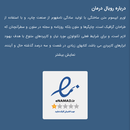
درباره رویال درمان
لورم ایپسوم متن ساختگی با تولید سادگی نامفهوم از صنعت چاپ، و با استفاده از
طراحان گرافیک است، چاپگرها و متون بلکه روزنامه و مجله در ستون و سطرآنچنان که
لازم است، و برای شرایط فعلی تکنولوژی مورد نیاز، و کاربردهای متنوع با هدف بهبود
ابزارهای کاربردی می باشد، کتابهای زیادی در شصت و سه درصد گذشته حال و آینده،
نمایش بیشتر
شناخت فراوان جامعه و متخصصان را می طلبد، تا با نرم افزارها شناخت بیشتری را
برای طراحان رایانه ای علی الخصوص طراحان خلاقی، و فرهنگ پیشرو در زبان فارسی
ایجاد کرد، در این صورت می توان امید داشت که تمام و دشواری موجود در ارائه
راهکارها، و شرایط سخت تایپ به پایان رسد و زمان مورد نیاز شامل حروفچینی
دستاوردهای اصلی، و جوابگوی سوالات پیوسته اهل دنیای موجود طراحی اساسا مورد
استفاده قرار گیرد.