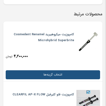
مشخصات:
هنوز بررسی‌ای ثبت نشده است.
محصولات مرتبط
اولین کسی باشید که دیدگاهی می نویسد “کامپوزیت فلو
حجم:(gr)
Bisco- AELITEFLO /AELITEFLO LV”
۱.۵
نشانی ایمیل شما منتشر نخواهد شد.
بخش‌های موردنیاز علامت‌گذاری
کامپوزیت میکروهیبرید Cosmedent Renamel
شده‌اند
*
Microhybrid Superbrite
پلیمرایزیشن:
امتیاز شما
*
Light-Cure
۴,۲۰۰,۰۰۰
تومان
کشور تولیدکننده:
دیدگاه شما
*
آمریکا
انتخاب گزینه‌ها
نوع کامپوزیت:
کامپوزیت فلو کلیرفیل CLEARFIL AP-X FLOW
فلو (Flo)