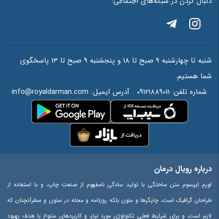
دنبال کردن در شبکه‌های اجتماعی:
احراز هویت
*
=
8
+
7
شنبه تا چهارشنبه 9 صبح تا 18 و پنجشنبه 9 صبح تا 13 پاسخگوی
شما هستیم.
شماره تلفن:
09121889011
آدرس ایمیل:
info@royaldarman.com
درباره رویال درمان
لورم ایپسوم متن ساختگی با تولید سادگی نامفهوم از صنعت چاپ، و با استفاده از
طراحان گرافیک است، چاپگرها و متون بلکه روزنامه و مجله در ستون و سطرآنچنان که
لازم است، و برای شرایط فعلی تکنولوژی مورد نیاز، و کاربردهای متنوع با هدف بهبود