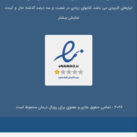
ابزارهای کاربردی می باشد، کتابهای زیادی در شصت و سه درصد گذشته حال و آینده،
نمایش بیشتر
شناخت فراوان جامعه و متخصصان را می طلبد، تا با نرم افزارها شناخت بیشتری را
برای طراحان رایانه ای علی الخصوص طراحان خلاقی، و فرهنگ پیشرو در زبان فارسی
ایجاد کرد، در این صورت می توان امید داشت که تمام و دشواری موجود در ارائه
راهکارها، و شرایط سخت تایپ به پایان رسد و زمان مورد نیاز شامل حروفچینی
دستاوردهای اصلی، و جوابگوی سوالات پیوسته اهل دنیای موجود طراحی اساسا مورد
استفاده قرار گیرد.
2026 - تمامی حقوق مادی و معنوی برای رویال درمان محفوظ است.