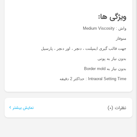
ویژگی ها:
واش : Medium Viscosity
منوفاز
جهت قالب گیری ایمپلنت ، دنچر ، اور دنچر ، پارسیل
بدون نیاز به پوتی
بدون نیاز به Border mold
Intraoral Setting Time : حداکثر 2 دقیقه
نظرات (0)
نمایش بیشتر
هنوز بررسی‌ای ثبت نشده است.
اولین کسی باشید که دیدگاهی می نویسد “واش منوفاز