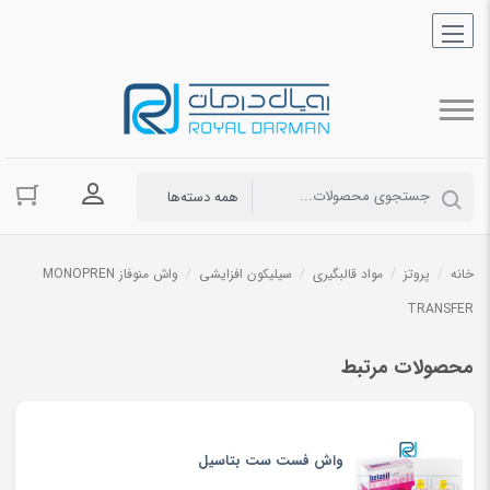
ورود به حسا
خانه
/
پروتز
/
مواد قالبگیری
/
سیلیکون افزایشی
/
واش منوفاز MONOPREN
TRANSFER
محصولات مرتبط
واش فست ست بتاسیل