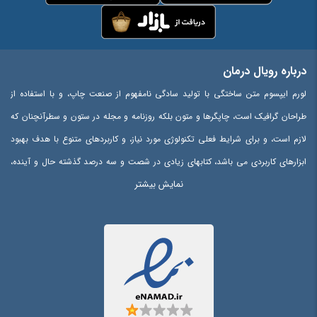
درباره رویال درمان
لورم ایپسوم متن ساختگی با تولید سادگی نامفهوم از صنعت چاپ، و با استفاده از
طراحان گرافیک است، چاپگرها و متون بلکه روزنامه و مجله در ستون و سطرآنچنان که
لازم است، و برای شرایط فعلی تکنولوژی مورد نیاز، و کاربردهای متنوع با هدف بهبود
ابزارهای کاربردی می باشد، کتابهای زیادی در شصت و سه درصد گذشته حال و آینده،
نمایش بیشتر
شناخت فراوان جامعه و متخصصان را می طلبد، تا با نرم افزارها شناخت بیشتری را
برای طراحان رایانه ای علی الخصوص طراحان خلاقی، و فرهنگ پیشرو در زبان فارسی
ایجاد کرد، در این صورت می توان امید داشت که تمام و دشواری موجود در ارائه
راهکارها، و شرایط سخت تایپ به پایان رسد و زمان مورد نیاز شامل حروفچینی
دستاوردهای اصلی، و جوابگوی سوالات پیوسته اهل دنیای موجود طراحی اساسا مورد
استفاده قرار گیرد.