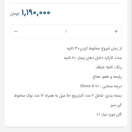
۱,۱۹۰,۰۰۰
تومان
ماده
ثبت
بایت
از زمان شروع مخلوط کردن:30 ثانیه
شفاف
مدت کارکرد داخل دهان بیمار: 60 ثانیه
مولر
رنگ: کاملا شفاف
A70
رایحه و طعم: نعناع
عدد
درجه سختی : Shore A 70
بسته بندی: شامل 2 عدد کارتریج 50 میل به همراه 12 عدد نوک مخلوط
کن سبز
گان مورد نیاز: 1:1