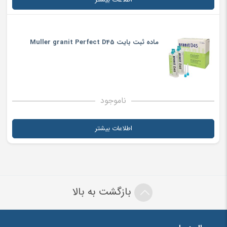
سختی ، Setting Time در دهان ، میزان خاصی از غلظت متفاوت
هستند . بنابراین kristall A70 موادی هستند که به سرعت(یعنی ظرف
ماده ثبت بایت Muller granit Perfect D45
مدت ۶۰ ثانیه ) در داخل دهان بیمار ، set میشوند.
موارد استفاده
:
۱ .
مواد ثبت بایت با دوام طولانی مدت
۲ .
اثر اوکلوزال برای ترمیم کامپوزیتهای لایت کیورینگ
ناموجود
۳ .
انتقال قالب برای ثابت کردن براکت ها در دهان
Muller Kristall A70
اطلاعات بیشتر
نام
*
ایمیل
*
بازگشت به بالا