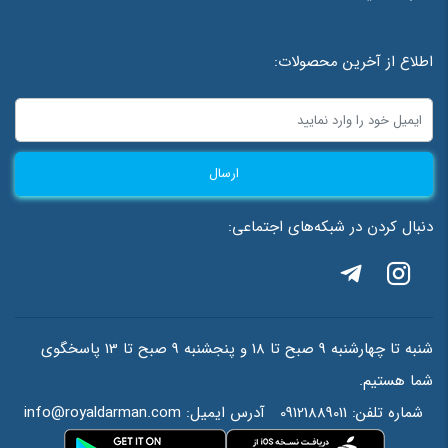
ایمیل
*
اطلاع از آخرین محصولات:
ذخیره نام، ایمیل و وبسایت من در مرورگر برای زمانی که دوباره دیدگاهی
ارسال
می‌نویسم.
دنبال کردن در شبکه‌های اجتماعی:
احراز هویت
*
=
7
+
1
شنبه تا چهارشنبه 9 صبح تا 18 و پنجشنبه 9 صبح تا 13 پاسخگوی
شما هستیم.
شماره تلفن:
09121889011
آدرس ایمیل:
info@royaldarman.com