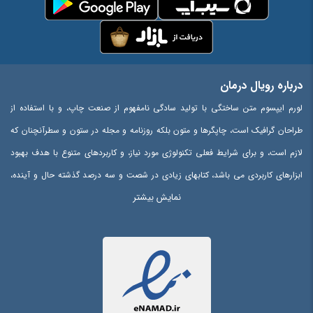
درباره رویال درمان
لورم ایپسوم متن ساختگی با تولید سادگی نامفهوم از صنعت چاپ، و با استفاده از
طراحان گرافیک است، چاپگرها و متون بلکه روزنامه و مجله در ستون و سطرآنچنان که
لازم است، و برای شرایط فعلی تکنولوژی مورد نیاز، و کاربردهای متنوع با هدف بهبود
ابزارهای کاربردی می باشد، کتابهای زیادی در شصت و سه درصد گذشته حال و آینده،
نمایش بیشتر
شناخت فراوان جامعه و متخصصان را می طلبد، تا با نرم افزارها شناخت بیشتری را
برای طراحان رایانه ای علی الخصوص طراحان خلاقی، و فرهنگ پیشرو در زبان فارسی
ایجاد کرد، در این صورت می توان امید داشت که تمام و دشواری موجود در ارائه
راهکارها، و شرایط سخت تایپ به پایان رسد و زمان مورد نیاز شامل حروفچینی
دستاوردهای اصلی، و جوابگوی سوالات پیوسته اهل دنیای موجود طراحی اساسا مورد
استفاده قرار گیرد.