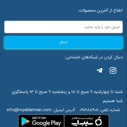
ایمیل
*
اطلاع از آخرین محصولات:
ذخیره نام، ایمیل و وبسایت من در مرورگر برای زمانی که دوباره دیدگاهی
ارسال
می‌نویسم.
دنبال کردن در شبکه‌های اجتماعی:
احراز هویت
*
=
7
+
4
شنبه تا چهارشنبه 9 صبح تا 18 و پنجشنبه 9 صبح تا 13 پاسخگوی
شما هستیم.
شماره تلفن:
09121889011
آدرس ایمیل:
info@royaldarman.com