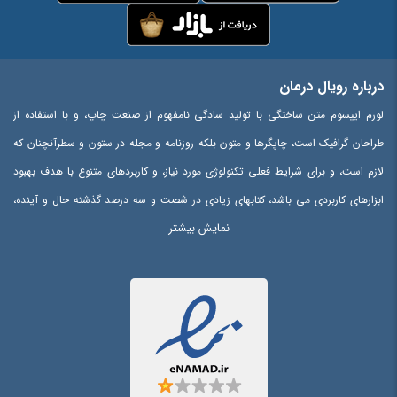
درباره رویال درمان
لورم ایپسوم متن ساختگی با تولید سادگی نامفهوم از صنعت چاپ، و با استفاده از
طراحان گرافیک است، چاپگرها و متون بلکه روزنامه و مجله در ستون و سطرآنچنان که
لازم است، و برای شرایط فعلی تکنولوژی مورد نیاز، و کاربردهای متنوع با هدف بهبود
ابزارهای کاربردی می باشد، کتابهای زیادی در شصت و سه درصد گذشته حال و آینده،
نمایش بیشتر
شناخت فراوان جامعه و متخصصان را می طلبد، تا با نرم افزارها شناخت بیشتری را
برای طراحان رایانه ای علی الخصوص طراحان خلاقی، و فرهنگ پیشرو در زبان فارسی
ایجاد کرد، در این صورت می توان امید داشت که تمام و دشواری موجود در ارائه
راهکارها، و شرایط سخت تایپ به پایان رسد و زمان مورد نیاز شامل حروفچینی
دستاوردهای اصلی، و جوابگوی سوالات پیوسته اهل دنیای موجود طراحی اساسا مورد
استفاده قرار گیرد.