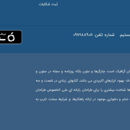
ثبت شکایات
شماره تلفن:
09121889011
ان گرافیک است، چاپگرها و متون بلکه روزنامه و مجله در ستون و
هدف بهبود ابزارهای کاربردی می باشد، کتابهای زیادی در شصت و سه
رها شناخت بیشتری را برای طراحان رایانه ای علی الخصوص طراحان
تمام و دشواری موجود در ارائه راهکارها، و شرایط سخت تایپ به
اهل دنیای موجود طراحی اساسا مورد استفاده قرار گیرد.