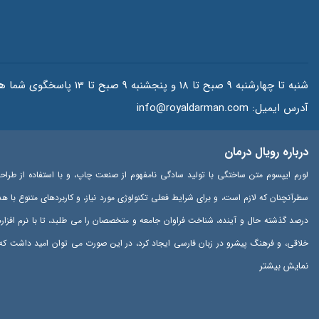
شنبه تا چهارشنبه 9 صبح تا 18 و پنجشنبه 9 صبح تا 13 پاسخگوی شما هستیم.
آدرس ایمیل:
info@royaldarman.com
درباره رویال درمان
لورم ایپسوم متن ساختگی با تولید سادگی نامفهوم از صنعت چاپ، و با استفاده از طراح
سطرآنچنان که لازم است، و برای شرایط فعلی تکنولوژی مورد نیاز، و کاربردهای متنوع با 
درصد گذشته حال و آینده، شناخت فراوان جامعه و متخصصان را می طلبد، تا با نرم افزا
خلاقی، و فرهنگ پیشرو در زبان فارسی ایجاد کرد، در این صورت می توان امید داشت که 
نمایش بیشتر
پایان رسد و زمان مورد نیاز شامل حروفچینی دستاوردهای اصلی، و جوابگوی سوالات پیوسته 