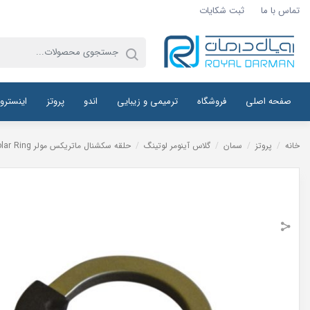
تماس با ما
ثبت شکایات
صفحه اصلی
فروشگاه
ترمیمی و زیبایی
اندو
پروتز
اینسترو
خانه
/
پروتز
/
سمان
/
گلاس آینومر لوتینگ
/
حلقه سکشنال ماتریکس مولر Micerium Molar Ring