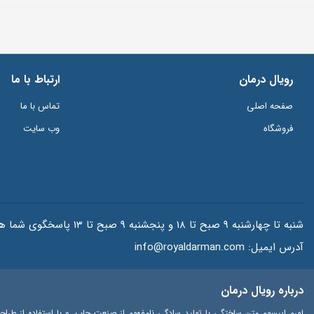
رویال درمان
ارتباط با ما
صفحه اصلی
تماس با ما
فروشگاه
وب سایت
شنبه تا چهارشنبه 9 صبح تا 18 و پنجشنبه 9 صبح تا 13 پاسخگوی شما هستیم.
آدرس ایمیل:
info@royaldarman.com
درباره رویال درمان
لورم ایپسوم متن ساختگی با تولید سادگی نامفهوم از صنعت چاپ، و با استفاده از طراح