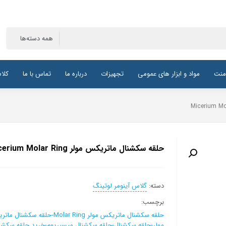
منت
مواد و ابزار های عمومی
تجهیزات
درباره ما
تماس با ما
کلا
حلقه سکشنال ماتریکس مولر Micerium Molar Ring
دسته:
گلاس آینومر لوتینگ
برچسب:
حلقه سکشنال ماتریکس مولر Molar Ring-حلقه سکشن
مولر-حلقه سکشنال-حلقه سکشنال میسیریوم-خرید حلقه سکشن