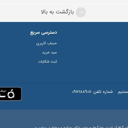
بازگشت به بالا
دسترسی سریع
حساب کاربری
سبد خرید
ثبت شکایات
شماره تلفن:
09121889011
ان گرافیک است، چاپگرها و متون بلکه روزنامه و مجله در ستون و