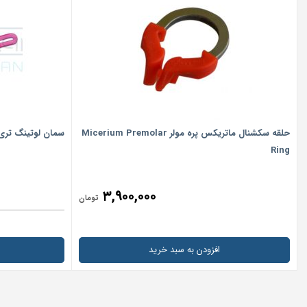
حلقه سکشنال ماتریکس پره مولر Micerium Premolar
سمان لوتینگ تری ام  LUTING2
Ring
۳,۹۰۰,۰۰۰
تومان
افزودن به سبد خرید