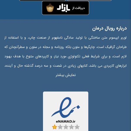
درباره رویال درمان
لورم ایپسوم متن ساختگی با تولید سادگی نامفهوم از صنعت چاپ، و با استفاده از
طراحان گرافیک است، چاپگرها و متون بلکه روزنامه و مجله در ستون و سطرآنچنان که
لازم است، و برای شرایط فعلی تکنولوژی مورد نیاز، و کاربردهای متنوع با هدف بهبود
ابزارهای کاربردی می باشد، کتابهای زیادی در شصت و سه درصد گذشته حال و آینده،
نمایش بیشتر
شناخت فراوان جامعه و متخصصان را می طلبد، تا با نرم افزارها شناخت بیشتری را
برای طراحان رایانه ای علی الخصوص طراحان خلاقی، و فرهنگ پیشرو در زبان فارسی
ایجاد کرد، در این صورت می توان امید داشت که تمام و دشواری موجود در ارائه
راهکارها، و شرایط سخت تایپ به پایان رسد و زمان مورد نیاز شامل حروفچینی
دستاوردهای اصلی، و جوابگوی سوالات پیوسته اهل دنیای موجود طراحی اساسا مورد
استفاده قرار گیرد.