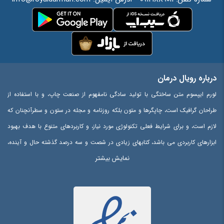
درباره رویال درمان
لورم ایپسوم متن ساختگی با تولید سادگی نامفهوم از صنعت چاپ، و با استفاده از
طراحان گرافیک است، چاپگرها و متون بلکه روزنامه و مجله در ستون و سطرآنچنان که
لازم است، و برای شرایط فعلی تکنولوژی مورد نیاز، و کاربردهای متنوع با هدف بهبود
ابزارهای کاربردی می باشد، کتابهای زیادی در شصت و سه درصد گذشته حال و آینده،
نمایش بیشتر
شناخت فراوان جامعه و متخصصان را می طلبد، تا با نرم افزارها شناخت بیشتری را
برای طراحان رایانه ای علی الخصوص طراحان خلاقی، و فرهنگ پیشرو در زبان فارسی
ایجاد کرد، در این صورت می توان امید داشت که تمام و دشواری موجود در ارائه
راهکارها، و شرایط سخت تایپ به پایان رسد و زمان مورد نیاز شامل حروفچینی
دستاوردهای اصلی، و جوابگوی سوالات پیوسته اهل دنیای موجود طراحی اساسا مورد