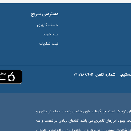
دسترسی سریع
حساب کاربری
سبد خرید
ثبت شکایات
شماره تلفن:
09121889011
ان گرافیک است، چاپگرها و متون بلکه روزنامه و مجله در ستون و
هدف بهبود ابزارهای کاربردی می باشد، کتابهای زیادی در شصت و سه
رها شناخت بیشتری را برای طراحان رایانه ای علی الخصوص طراحان