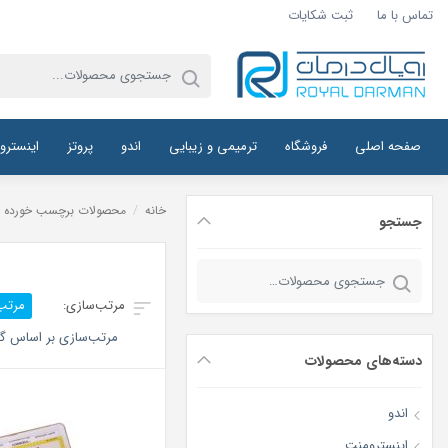
تماس با ما
ثبت شکایات
صفحه اصلی
فروشگاه
ترمیمی و زیبایی
اندو
پروتز
اینسترو
خانه
/
محصولات برچسب خورده “کیت دیسک پرداخت کامپوزیت ۴۰۰ عددی FlexiDisk-کیت
جستجو
جستجو
برای:
مرتب
مرتب‌سازی بر اساس گر
دسته‌های محصولات
اندو
اینسترومنت