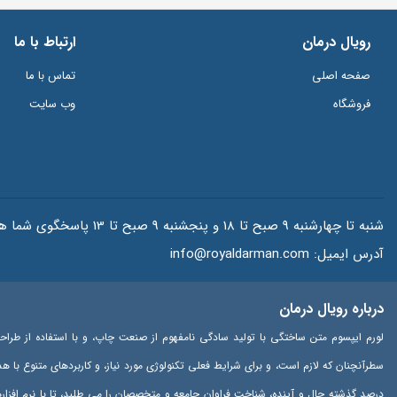
رویال درمان
ارتباط با ما
صفحه اصلی
تماس با ما
فروشگاه
وب سایت
شنبه تا چهارشنبه 9 صبح تا 18 و پنجشنبه 9 صبح تا 13 پاسخگوی شما هستیم.
آدرس ایمیل:
info@royaldarman.com
درباره رویال درمان
لورم ایپسوم متن ساختگی با تولید سادگی نامفهوم از صنعت چاپ، و با استفاده از طراح
سطرآنچنان که لازم است، و برای شرایط فعلی تکنولوژی مورد نیاز، و کاربردهای متنوع با 
درصد گذشته حال و آینده، شناخت فراوان جامعه و متخصصان را می طلبد، تا با نرم افزا