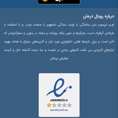
درباره رویال درمان
لورم ایپسوم متن ساختگی با تولید سادگی نامفهوم از صنعت چاپ، و با استفاده از
طراحان گرافیک است، چاپگرها و متون بلکه روزنامه و مجله در ستون و سطرآنچنان که
لازم است، و برای شرایط فعلی تکنولوژی مورد نیاز، و کاربردهای متنوع با هدف بهبود
ابزارهای کاربردی می باشد، کتابهای زیادی در شصت و سه درصد گذشته حال و آینده،
نمایش بیشتر
شناخت فراوان جامعه و متخصصان را می طلبد، تا با نرم افزارها شناخت بیشتری را
برای طراحان رایانه ای علی الخصوص طراحان خلاقی، و فرهنگ پیشرو در زبان فارسی
ایجاد کرد، در این صورت می توان امید داشت که تمام و دشواری موجود در ارائه
راهکارها، و شرایط سخت تایپ به پایان رسد و زمان مورد نیاز شامل حروفچینی
دستاوردهای اصلی، و جوابگوی سوالات پیوسته اهل دنیای موجود طراحی اساسا مورد
استفاده قرار گیرد.