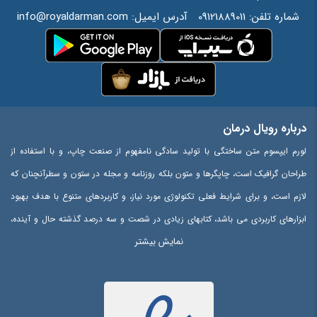
شماره تلفن:
09121889011
آدرس ایمیل:
info@royaldarman.com
درباره رویال درمان
لورم ایپسوم متن ساختگی با تولید سادگی نامفهوم از صنعت چاپ، و با استفاده از
طراحان گرافیک است، چاپگرها و متون بلکه روزنامه و مجله در ستون و سطرآنچنان که
لازم است، و برای شرایط فعلی تکنولوژی مورد نیاز، و کاربردهای متنوع با هدف بهبود
ابزارهای کاربردی می باشد، کتابهای زیادی در شصت و سه درصد گذشته حال و آینده،
نمایش بیشتر
شناخت فراوان جامعه و متخصصان را می طلبد، تا با نرم افزارها شناخت بیشتری را
برای طراحان رایانه ای علی الخصوص طراحان خلاقی، و فرهنگ پیشرو در زبان فارسی
ایجاد کرد، در این صورت می توان امید داشت که تمام و دشواری موجود در ارائه
راهکارها، و شرایط سخت تایپ به پایان رسد و زمان مورد نیاز شامل حروفچینی