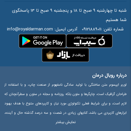
شنبه تا چهارشنبه 9 صبح تا 18 و پنجشنبه 9 صبح تا 13 پاسخگوی
شما هستیم.
شماره تلفن:
09121889011
آدرس ایمیل:
info@royaldarman.com
درباره رویال درمان
لورم ایپسوم متن ساختگی با تولید سادگی نامفهوم از صنعت چاپ، و با استفاده از
طراحان گرافیک است، چاپگرها و متون بلکه روزنامه و مجله در ستون و سطرآنچنان که
لازم است، و برای شرایط فعلی تکنولوژی مورد نیاز، و کاربردهای متنوع با هدف بهبود
ابزارهای کاربردی می باشد، کتابهای زیادی در شصت و سه درصد گذشته حال و آینده،
نمایش بیشتر
شناخت فراوان جامعه و متخصصان را می طلبد، تا با نرم افزارها شناخت بیشتری را