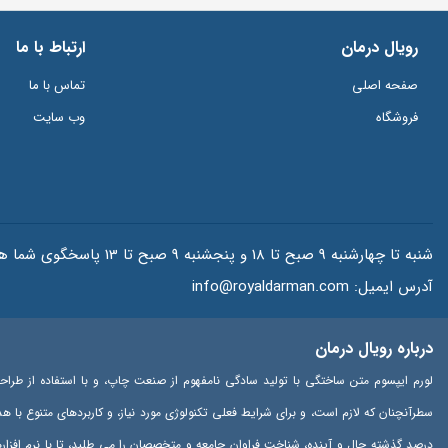
رویال درمان
ارتباط با ما
صفحه اصلی
تماس با ما
فروشگاه
وب سایت
شنبه تا چهارشنبه 9 صبح تا 18 و پنجشنبه 9 صبح تا 13 پاسخگوی شما هستیم.
آدرس ایمیل:
info@royaldarman.com
درباره رویال درمان
لورم ایپسوم متن ساختگی با تولید سادگی نامفهوم از صنعت چاپ، و با استفاده از طراح
سطرآنچنان که لازم است، و برای شرایط فعلی تکنولوژی مورد نیاز، و کاربردهای متنوع با 
درصد گذشته حال و آینده، شناخت فراوان جامعه و متخصصان را می طلبد، تا با نرم افزا