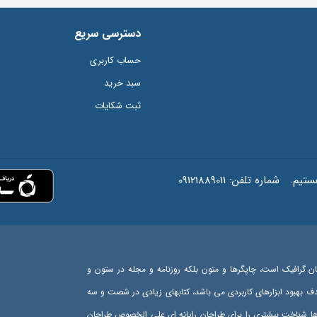
دسترسی سریع
حساب کاربری
سبد خرید
ثبت شکایات
شماره تلفن:
09121889011
ان گرافیک است، چاپگرها و متون بلکه روزنامه و مجله در ستون و
هدف بهبود ابزارهای کاربردی می باشد، کتابهای زیادی در شصت و سه
رها شناخت بیشتری را برای طراحان رایانه ای علی الخصوص طراحان