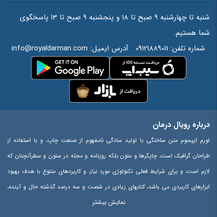
شنبه تا چهارشنبه 9 صبح تا 18 و پنجشنبه 9 صبح تا 13 پاسخگوی
شما هستیم.
شماره تلفن:
09121889011
آدرس ایمیل:
info@royaldarman.com
درباره رویال درمان
لورم ایپسوم متن ساختگی با تولید سادگی نامفهوم از صنعت چاپ، و با استفاده از
طراحان گرافیک است، چاپگرها و متون بلکه روزنامه و مجله در ستون و سطرآنچنان که
لازم است، و برای شرایط فعلی تکنولوژی مورد نیاز، و کاربردهای متنوع با هدف بهبود
ابزارهای کاربردی می باشد، کتابهای زیادی در شصت و سه درصد گذشته حال و آینده،
نمایش بیشتر
شناخت فراوان جامعه و متخصصان را می طلبد، تا با نرم افزارها شناخت بیشتری را