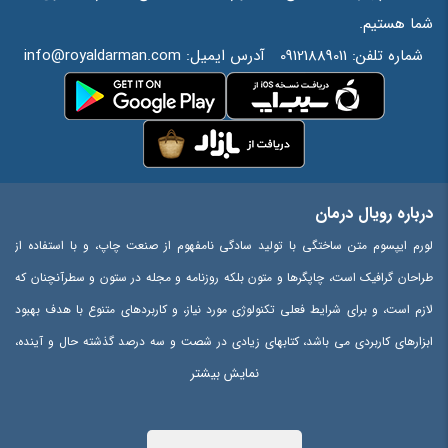
شما هستیم.
شماره تلفن:
09121889011
آدرس ایمیل:
info@royaldarman.com
درباره رویال درمان
لورم ایپسوم متن ساختگی با تولید سادگی نامفهوم از صنعت چاپ، و با استفاده از
طراحان گرافیک است، چاپگرها و متون بلکه روزنامه و مجله در ستون و سطرآنچنان که
لازم است، و برای شرایط فعلی تکنولوژی مورد نیاز، و کاربردهای متنوع با هدف بهبود
ابزارهای کاربردی می باشد، کتابهای زیادی در شصت و سه درصد گذشته حال و آینده،
نمایش بیشتر
شناخت فراوان جامعه و متخصصان را می طلبد، تا با نرم افزارها شناخت بیشتری را
برای طراحان رایانه ای علی الخصوص طراحان خلاقی، و فرهنگ پیشرو در زبان فارسی
ایجاد کرد، در این صورت می توان امید داشت که تمام و دشواری موجود در ارائه