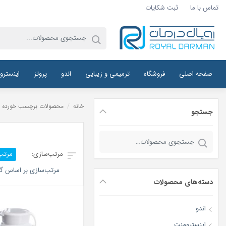
تماس با ما
ثبت شکایات
صفحه اصلی
فروشگاه
ترمیمی و زیبایی
اندو
پروتز
اینسترو
خانه
/
محصولات برچسب خورده “نخ زیر لثه ال
جستجو
جستجو
برای:
مرتب
مرتب‌سازی بر اساس گر
دسته‌های محصولات
اندو
اینسترومنت