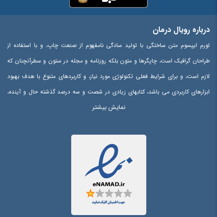
درباره رویال درمان
لورم ایپسوم متن ساختگی با تولید سادگی نامفهوم از صنعت چاپ، و با استفاده از
طراحان گرافیک است، چاپگرها و متون بلکه روزنامه و مجله در ستون و سطرآنچنان که
لازم است، و برای شرایط فعلی تکنولوژی مورد نیاز، و کاربردهای متنوع با هدف بهبود
ابزارهای کاربردی می باشد، کتابهای زیادی در شصت و سه درصد گذشته حال و آینده،
نمایش بیشتر
شناخت فراوان جامعه و متخصصان را می طلبد، تا با نرم افزارها شناخت بیشتری را
برای طراحان رایانه ای علی الخصوص طراحان خلاقی، و فرهنگ پیشرو در زبان فارسی
ایجاد کرد، در این صورت می توان امید داشت که تمام و دشواری موجود در ارائه
راهکارها، و شرایط سخت تایپ به پایان رسد و زمان مورد نیاز شامل حروفچینی
دستاوردهای اصلی، و جوابگوی سوالات پیوسته اهل دنیای موجود طراحی اساسا مورد
استفاده قرار گیرد.