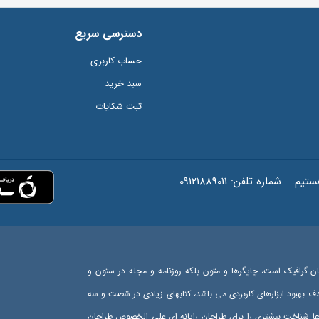
دسترسی سریع
حساب کاربری
سبد خرید
ثبت شکایات
شماره تلفن:
09121889011
ان گرافیک است، چاپگرها و متون بلکه روزنامه و مجله در ستون و
هدف بهبود ابزارهای کاربردی می باشد، کتابهای زیادی در شصت و سه
رها شناخت بیشتری را برای طراحان رایانه ای علی الخصوص طراحان