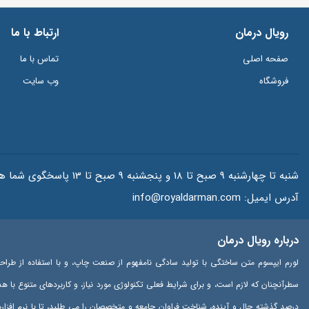
رویال درمان
ارتباط با ما
صفحه اصلی
تماس با ما
فروشگاه
وب سایت
شنبه تا چهارشنبه 9 صبح تا 18 و پنجشنبه 9 صبح تا 13 پاسخگوی شما هستیم.
آدرس ایمیل:
info@royaldarman.com
درباره رویال درمان
لورم ایپسوم متن ساختگی با تولید سادگی نامفهوم از صنعت چاپ، و با استفاده از طراح
سطرآنچنان که لازم است، و برای شرایط فعلی تکنولوژی مورد نیاز، و کاربردهای متنوع با 
درصد گذشته حال و آینده، شناخت فراوان جامعه و متخصصان را می طلبد، تا با نرم افزا