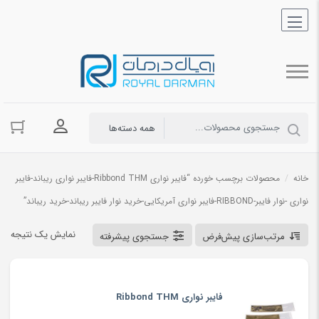
ورود به حسا
خانه
/
محصولات برچسب خورده “فایبر نواری Ribbond THM-فایبر نواری ریباند-فایبر
نواری -نوار فایبر-RIBBOND-فایبر نواری آمریکایی-خرید نوار فایبر ریباند-خرید ریباند”
نمایش یک نتیجه
مرتب‌سازی پیش‌فرض
جستجوی پیشرفته
فایبر نواری Ribbond THM