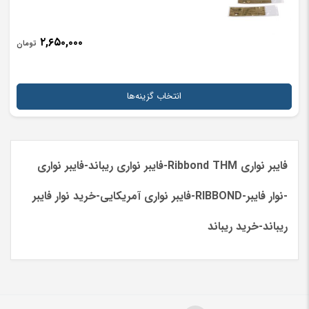
۲,۶۵۰,۰۰۰
تومان
انتخاب گزینه‌ها
فایبر نواری Ribbond THM-فایبر نواری ریباند-فایبر نواری
-نوار فایبر-RIBBOND-فایبر نواری آمریکایی-خرید نوار فایبر
ریباند-خرید ریباند