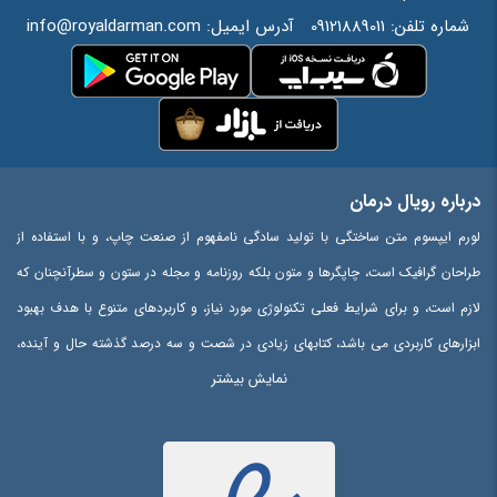
شماره تلفن:
09121889011
آدرس ایمیل:
info@royaldarman.com
درباره رویال درمان
لورم ایپسوم متن ساختگی با تولید سادگی نامفهوم از صنعت چاپ، و با استفاده از
طراحان گرافیک است، چاپگرها و متون بلکه روزنامه و مجله در ستون و سطرآنچنان که
لازم است، و برای شرایط فعلی تکنولوژی مورد نیاز، و کاربردهای متنوع با هدف بهبود
ابزارهای کاربردی می باشد، کتابهای زیادی در شصت و سه درصد گذشته حال و آینده،
نمایش بیشتر
شناخت فراوان جامعه و متخصصان را می طلبد، تا با نرم افزارها شناخت بیشتری را
برای طراحان رایانه ای علی الخصوص طراحان خلاقی، و فرهنگ پیشرو در زبان فارسی
ایجاد کرد، در این صورت می توان امید داشت که تمام و دشواری موجود در ارائه
راهکارها، و شرایط سخت تایپ به پایان رسد و زمان مورد نیاز شامل حروفچینی