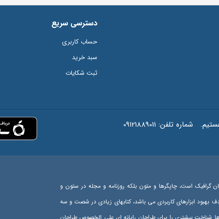
دسترسی سریع
حساب کاربری
سبد خرید
ثبت شکایات
شماره تلفن:
09121889011
ان گرافیک است، چاپگرها و متون بلکه روزنامه و مجله در ستون و
هدف بهبود ابزارهای کاربردی می باشد، کتابهای زیادی در شصت و سه
رها شناخت بیشتری را برای طراحان رایانه ای علی الخصوص طراحان