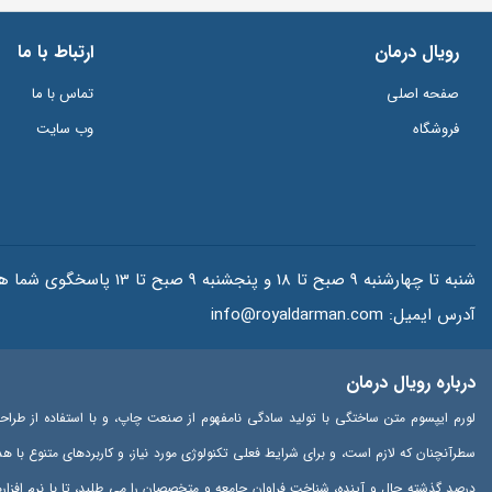
رویال درمان
ارتباط با ما
صفحه اصلی
تماس با ما
فروشگاه
وب سایت
شنبه تا چهارشنبه 9 صبح تا 18 و پنجشنبه 9 صبح تا 13 پاسخگوی شما هستیم.
آدرس ایمیل:
info@royaldarman.com
درباره رویال درمان
لورم ایپسوم متن ساختگی با تولید سادگی نامفهوم از صنعت چاپ، و با استفاده از طراح
سطرآنچنان که لازم است، و برای شرایط فعلی تکنولوژی مورد نیاز، و کاربردهای متنوع با 
درصد گذشته حال و آینده، شناخت فراوان جامعه و متخصصان را می طلبد، تا با نرم افزا