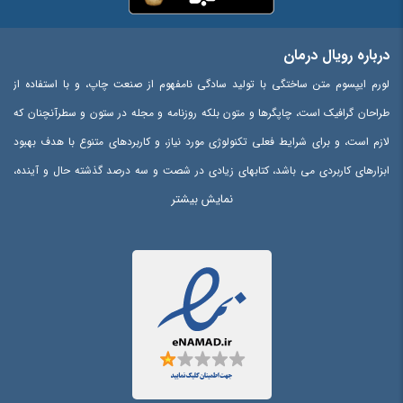
درباره رویال درمان
لورم ایپسوم متن ساختگی با تولید سادگی نامفهوم از صنعت چاپ، و با استفاده از
طراحان گرافیک است، چاپگرها و متون بلکه روزنامه و مجله در ستون و سطرآنچنان که
لازم است، و برای شرایط فعلی تکنولوژی مورد نیاز، و کاربردهای متنوع با هدف بهبود
ابزارهای کاربردی می باشد، کتابهای زیادی در شصت و سه درصد گذشته حال و آینده،
نمایش بیشتر
شناخت فراوان جامعه و متخصصان را می طلبد، تا با نرم افزارها شناخت بیشتری را
برای طراحان رایانه ای علی الخصوص طراحان خلاقی، و فرهنگ پیشرو در زبان فارسی
ایجاد کرد، در این صورت می توان امید داشت که تمام و دشواری موجود در ارائه
راهکارها، و شرایط سخت تایپ به پایان رسد و زمان مورد نیاز شامل حروفچینی
دستاوردهای اصلی، و جوابگوی سوالات پیوسته اهل دنیای موجود طراحی اساسا مورد
استفاده قرار گیرد.