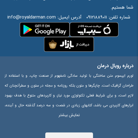
شما هستیم.
شماره تلفن:
09121889011
آدرس ایمیل:
info@royaldarman.com
درباره رویال درمان
لورم ایپسوم متن ساختگی با تولید سادگی نامفهوم از صنعت چاپ، و با استفاده از
طراحان گرافیک است، چاپگرها و متون بلکه روزنامه و مجله در ستون و سطرآنچنان که
لازم است، و برای شرایط فعلی تکنولوژی مورد نیاز، و کاربردهای متنوع با هدف بهبود
ابزارهای کاربردی می باشد، کتابهای زیادی در شصت و سه درصد گذشته حال و آینده،
نمایش بیشتر
شناخت فراوان جامعه و متخصصان را می طلبد، تا با نرم افزارها شناخت بیشتری را
برای طراحان رایانه ای علی الخصوص طراحان خلاقی، و فرهنگ پیشرو در زبان فارسی
ایجاد کرد، در این صورت می توان امید داشت که تمام و دشواری موجود در ارائه