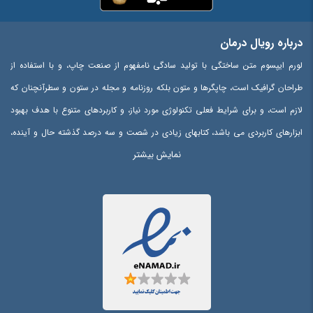
درباره رویال درمان
لورم ایپسوم متن ساختگی با تولید سادگی نامفهوم از صنعت چاپ، و با استفاده از
طراحان گرافیک است، چاپگرها و متون بلکه روزنامه و مجله در ستون و سطرآنچنان که
لازم است، و برای شرایط فعلی تکنولوژی مورد نیاز، و کاربردهای متنوع با هدف بهبود
ابزارهای کاربردی می باشد، کتابهای زیادی در شصت و سه درصد گذشته حال و آینده،
نمایش بیشتر
شناخت فراوان جامعه و متخصصان را می طلبد، تا با نرم افزارها شناخت بیشتری را
برای طراحان رایانه ای علی الخصوص طراحان خلاقی، و فرهنگ پیشرو در زبان فارسی
ایجاد کرد، در این صورت می توان امید داشت که تمام و دشواری موجود در ارائه
راهکارها، و شرایط سخت تایپ به پایان رسد و زمان مورد نیاز شامل حروفچینی
دستاوردهای اصلی، و جوابگوی سوالات پیوسته اهل دنیای موجود طراحی اساسا مورد
استفاده قرار گیرد.