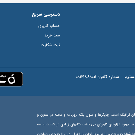
دسترسی سریع
حساب کاربری
سبد خرید
ثبت شکایات
شماره تلفن:
09121889011
ان گرافیک است، چاپگرها و متون بلکه روزنامه و مجله در ستون و
هدف بهبود ابزارهای کاربردی می باشد، کتابهای زیادی در شصت و سه
رها شناخت بیشتری را برای طراحان رایانه ای علی الخصوص طراحان