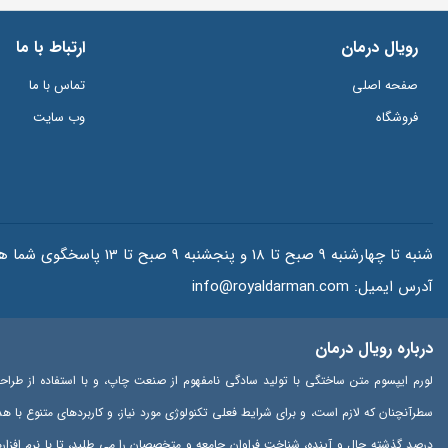
رویال درمان
ارتباط با ما
صفحه اصلی
تماس با ما
فروشگاه
وب سایت
شنبه تا چهارشنبه 9 صبح تا 18 و پنجشنبه 9 صبح تا 13 پاسخگوی شما هستیم.
آدرس ایمیل:
info@royaldarman.com
درباره رویال درمان
لورم ایپسوم متن ساختگی با تولید سادگی نامفهوم از صنعت چاپ، و با استفاده از طراح
سطرآنچنان که لازم است، و برای شرایط فعلی تکنولوژی مورد نیاز، و کاربردهای متنوع با 
درصد گذشته حال و آینده، شناخت فراوان جامعه و متخصصان را می طلبد، تا با نرم افزا