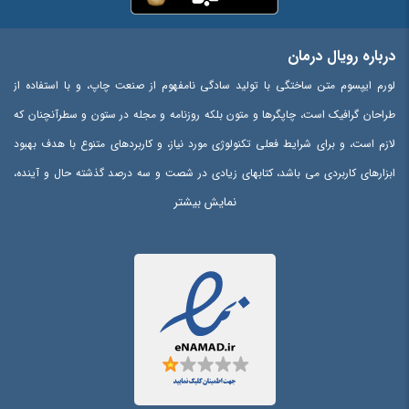
درباره رویال درمان
لورم ایپسوم متن ساختگی با تولید سادگی نامفهوم از صنعت چاپ، و با استفاده از
طراحان گرافیک است، چاپگرها و متون بلکه روزنامه و مجله در ستون و سطرآنچنان که
لازم است، و برای شرایط فعلی تکنولوژی مورد نیاز، و کاربردهای متنوع با هدف بهبود
ابزارهای کاربردی می باشد، کتابهای زیادی در شصت و سه درصد گذشته حال و آینده،
نمایش بیشتر
شناخت فراوان جامعه و متخصصان را می طلبد، تا با نرم افزارها شناخت بیشتری را
برای طراحان رایانه ای علی الخصوص طراحان خلاقی، و فرهنگ پیشرو در زبان فارسی
ایجاد کرد، در این صورت می توان امید داشت که تمام و دشواری موجود در ارائه
راهکارها، و شرایط سخت تایپ به پایان رسد و زمان مورد نیاز شامل حروفچینی
دستاوردهای اصلی، و جوابگوی سوالات پیوسته اهل دنیای موجود طراحی اساسا مورد
استفاده قرار گیرد.