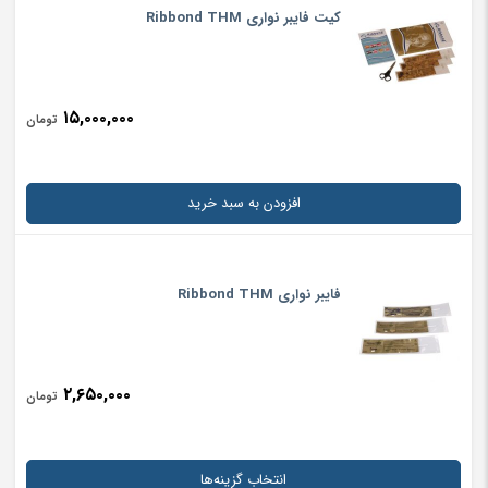
برای Retainer بعد از ارتودنسی با Mobility برابر ۲/۱ یا کمتر می توانید از
کیت فایبر نواری Ribbond THM
فایبر نواری Orthodontic Ribbond استفاده کنید.
سایر موارد استفاده
Endodontic Post and Cores، Provisional Bridges و Trauma
۱۵,۰۰۰,۰۰۰
تومان
Stabilization
افزودن به سبد خرید
توجه
نام
*
پیش از استفاده از فایبر نواری Ribbond آن را با استفاده از باند آنفیلد
رزین wet نمایید.
فایبر نواری Ribbond THM
ایمیل
*
برند Ribbond
کشور سازنده آمریکا
۲,۶۵۰,۰۰۰
تومان
ذخیره نام، ایمیل و وبسایت من در مرورگر برای زمانی که دوباره دیدگاهی
می‌نویسم.
انتخاب گزینه‌ها