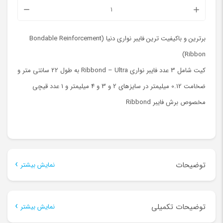
کیت
فایبر
نواری
برترین و باکیفیت ترین فایبر نواری دنیا (Bondable Reinforcement
ibbond
Ribbon)
Ultra
کیت شامل 3 عدد فایبر نواری Ribbond – Ultra به طول 22 سانتی متر و
عدد
ضخامت 0.12 میلیمتر در سایزهای 2 و 3 و 4 میلیمتر و 1 عدد قیچی
مخصوص برش فایبر Ribbond
توضیحات
نمایش بیشتر
توضیحات
توضیحات تکمیلی
نمایش بیشتر
کیت فایبر نواری
Ribbond
Ultra