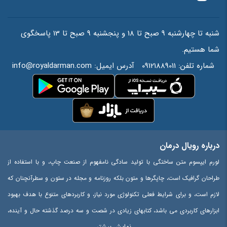
شنبه تا چهارشنبه 9 صبح تا 18 و پنجشنبه 9 صبح تا 13 پاسخگوی
شما هستیم.
شماره تلفن:
09121889011
آدرس ایمیل:
info@royaldarman.com
درباره رویال درمان
لورم ایپسوم متن ساختگی با تولید سادگی نامفهوم از صنعت چاپ، و با استفاده از
طراحان گرافیک است، چاپگرها و متون بلکه روزنامه و مجله در ستون و سطرآنچنان که
لازم است، و برای شرایط فعلی تکنولوژی مورد نیاز، و کاربردهای متنوع با هدف بهبود
ابزارهای کاربردی می باشد، کتابهای زیادی در شصت و سه درصد گذشته حال و آینده،
نمایش بیشتر
شناخت فراوان جامعه و متخصصان را می طلبد، تا با نرم افزارها شناخت بیشتری را