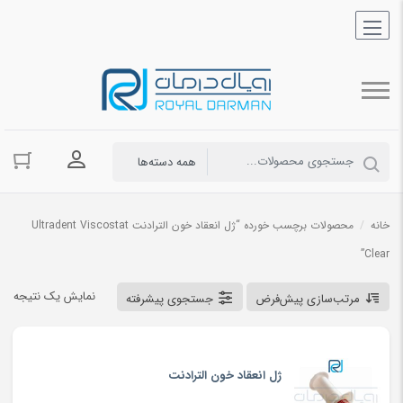
ورود به حسا
خانه
/
محصولات برچسب خورده “ژل انعقاد خون الترادنت Ultradent Viscostat
Clear”
نمایش یک نتیجه
مرتب‌سازی پیش‌فرض
جستجوی پیشرفته
ژل انعقاد خون الترادنت