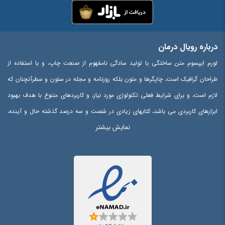
درباره رویال درمان
لورم ایپسوم متن ساختگی با تولید سادگی نامفهوم از صنعت چاپ، و با استفاده از
طراحان گرافیک است، چاپگرها و متون بلکه روزنامه و مجله در ستون و سطرآنچنان که
لازم است، و برای شرایط فعلی تکنولوژی مورد نیاز، و کاربردهای متنوع با هدف بهبود
ابزارهای کاربردی می باشد، کتابهای زیادی در شصت و سه درصد گذشته حال و آینده،
نمایش بیشتر
شناخت فراوان جامعه و متخصصان را می طلبد، تا با نرم افزارها شناخت بیشتری را
برای طراحان رایانه ای علی الخصوص طراحان خلاقی، و فرهنگ پیشرو در زبان فارسی
ایجاد کرد، در این صورت می توان امید داشت که تمام و دشواری موجود در ارائه
راهکارها، و شرایط سخت تایپ به پایان رسد و زمان مورد نیاز شامل حروفچینی
دستاوردهای اصلی، و جوابگوی سوالات پیوسته اهل دنیای موجود طراحی اساسا مورد
استفاده قرار گیرد.