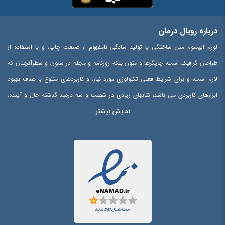
درباره رویال درمان
لورم ایپسوم متن ساختگی با تولید سادگی نامفهوم از صنعت چاپ، و با استفاده از
طراحان گرافیک است، چاپگرها و متون بلکه روزنامه و مجله در ستون و سطرآنچنان که
لازم است، و برای شرایط فعلی تکنولوژی مورد نیاز، و کاربردهای متنوع با هدف بهبود
ابزارهای کاربردی می باشد، کتابهای زیادی در شصت و سه درصد گذشته حال و آینده،
نمایش بیشتر
شناخت فراوان جامعه و متخصصان را می طلبد، تا با نرم افزارها شناخت بیشتری را
برای طراحان رایانه ای علی الخصوص طراحان خلاقی، و فرهنگ پیشرو در زبان فارسی
ایجاد کرد، در این صورت می توان امید داشت که تمام و دشواری موجود در ارائه
راهکارها، و شرایط سخت تایپ به پایان رسد و زمان مورد نیاز شامل حروفچینی
دستاوردهای اصلی، و جوابگوی سوالات پیوسته اهل دنیای موجود طراحی اساسا مورد
استفاده قرار گیرد.